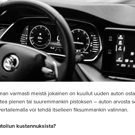
eaman varmasti meistä jokainen on kuullut uuden auton osta
untea pienen tai suuremmankin pistoksen – auton arvosta sul
vertailemalla voi tehdä itselleen fiksummankin valinnan.
toilun kustannuksista?