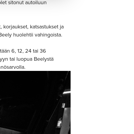
olet sitonut autoiluun
korjaukset, katsastukset ja
 Beely huolehtii vahingoista.
tään 6, 12, 24 tai 36
yyn tai luopua Beelystä
nnösarvolla.