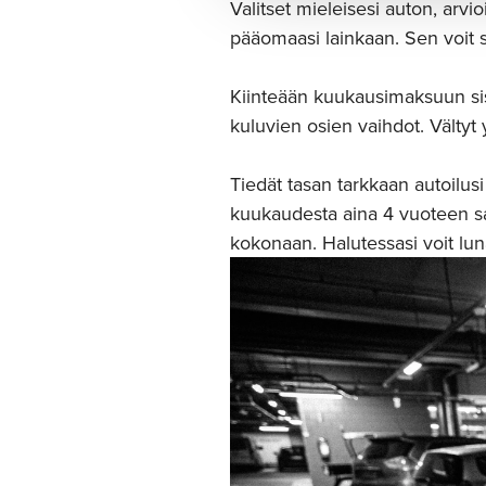
Valitset mieleisesi auton, arvio
pääomaasi lainkaan. Sen voit s
Kiinteään kuukausimaksuun sis
kuluvien osien vaihdot. Vältyt y
Tiedät tasan tarkkaan autoilus
kuukaudesta aina 4 vuoteen sa
kokonaan. Halutessasi voit luna