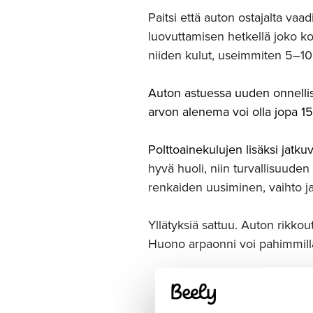
Paitsi että auton ostajalta va
luovuttamisen hetkellä joko kok
niiden kulut, useimmiten 5–10 
Auton astuessa uuden onnelli
arvon alenema voi olla jopa 1
Polttoainekulujen lisäksi jatk
hyvä huoli, niin turvallisuude
renkaiden uusiminen, vaihto ja
Yllätyksiä sattuu. Auton rikko
Huono arpaonni voi pahimmill