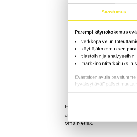
Suostumus
Parempi käyttökokemus eväs
verkkopalvelun toteuttami
käyttäjäkokemuksen para
tilastoihin ja analyyseihin
markkinointitarkoituksiin
Evästeiden avulla palvelumme toi
hyväksyttävät" pääset muutta
Hengästyttikö edellinen listaus
autoiluun selkeyttä ja ennuste
oma Netflix.