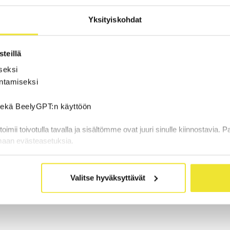
Yksityiskohdat
teillä
seksi
ntamiseksi
 sekä BeelyGPT:n käyttöön
mii toivotulla tavalla ja sisältömme ovat juuri sinulle kiinnostavia. P
maan evästeasetuksia.
 autoilun kustannuksista? Erilaisten kulujen ja erien viida
Valitse hyväksyttävät
ttavuutta. Onneksi autoilu onnistuu myös kiinteällä kuuk