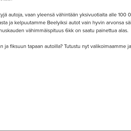
yjä autoja, vaan yleensä vähintään yksivuotiaita alle 100 0
sta ja kelpuutamme Beelyiksi autot vain hyvin arvonsa säily
muskauden vähimmäispituus 6kk on saatu painettua alas.
an ja fiksuun tapaan autoilla? Tutustu nyt valikoimaamme ja