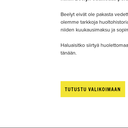
Beelyt eivät ole pakasta vedett
olemme tarkkoja huoltohistoria
niiden kuukausimaksu ja sopi
Haluaisitko siirtyä huolettoma
tänään.
TUTUSTU VALIKOIMAAN