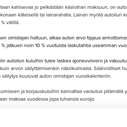
aditaan kahisevaa jo pelkästään käsirahan maksuun, on auto
onaan käteisellä tai lainarahalla. Lainan myötä autoilun ku
% välillä.
sen omistajan haltuun, alkaa auton arvo tippua armottom
5 % jatkuen noin 10 % vuotuista laskutahtia useamman vuo
uviin autoilun kuluihin tulee laskea ajoneuvovero ja vakuut
n kuin arvon säilyttämisenkin näkökulmasta. Säännölliset hu
 säilytys kuuluvat auton omistajan vuosikalenteriin.
utumiseen ja korjauskuluihin kannattaa varautua pitämällä 
aan maksaa vuodessa jopa tuhansia euroja.