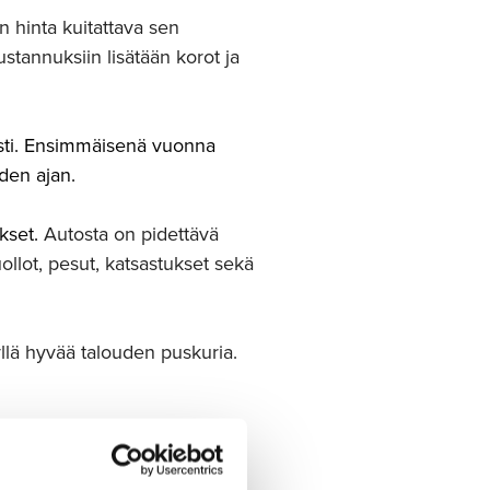
n hinta kuitattava sen
stannuksiin lisätään korot ja
asti. Ensimmäisenä vuonna
den ajan.
ukset.
Autosta on pidettävä
ollot, pesut, katsastukset sekä
yllä hyvää talouden puskuria.