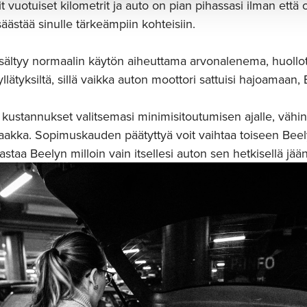
it vuotuiset kilometrit ja auto on pian pihassasi ilman että 
äästää sinulle tärkeämpiin kohteisiin.
ältyy normaalin käytön aiheuttama arvonalenema, huollot, 
llätyksiltä, sillä vaikka auton moottori sattuisi hajoamaan,
i kustannukset valitsemasi minimisitoutumisen ajalle, vähin
akka. Sopimuskauden päätyttyä voit vaihtaa toiseen Beel
staa Beelyn milloin vain itsellesi auton sen hetkisellä jää