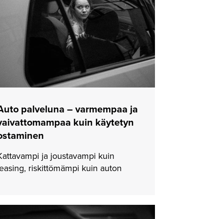
Auto palveluna – varmempaa ja
vaivattomampaa kuin käytetyn
ostaminen
Kattavampi ja joustavampi kuin
leasing, riskittömämpi kuin auton
omistaminen. Beely, kattavampi kuin
yksityisleasing.