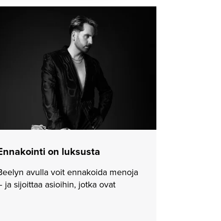
Ennakointi on luksusta
Beelyn avulla voit ennakoida menoja
– ja sijoittaa asioihin, jotka ovat
ylellisyyttä sinulle. Se on luksusta.