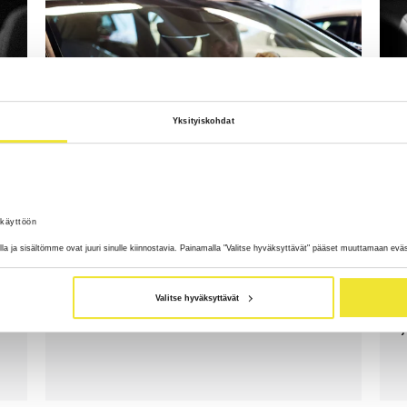
Yksityiskohdat
 käyttöön
7 myyttiä yksityisleasingistä
alla ja sisältömme ovat juuri sinulle kiinnostavia. Painamalla "Valitse hyväksyttävät" pääset muuttamaan evä
ä
Murskasimme 7 harhaluuloa. Lue
lisää!
Valitse hyväksyttävät