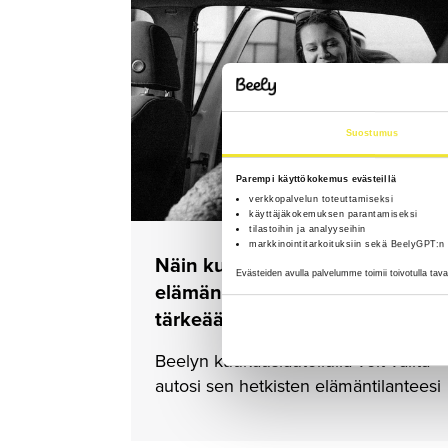
lisää!
Suostumus
Parempi käyttökokemus evästeillä
verkkopalvelun toteuttamiseksi
käyttäjäkokemuksen parantamiseksi
tilastoihin ja analyyseihin
markkinointitarkoituksiin sekä BeelyGPT:n
Näin kuukausiautoilu joustaa
Evästeiden avulla palvelumme toimii toivotulla tav
elämäntilanteesi mukaan – nelj
tärkeää pointtia
Beelyn kuukausiautoilulla voit valita
autosi sen hetkisten elämäntilanteesi
mukaan ilman suuria taloudellisia
sitoumuksia tai huolia.