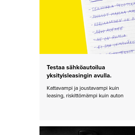
Koeajalta
Testaa sähköautoilua
pysyvään
yksityisleasingin avulla.
suhteeseen
Kattavampi ja joustavampi kuin
leasing, riskittömämpi kuin auton
Asiakkaamme
omistaminen. Beely, kattavampi kuin
Jussi kertoo,
yksityisleasing. Sähköauto, hybridi tai
miksi hän
ladattava hybridi yksityisleasingina.
lopulta päätyi
Beelyyn.
Klikkaa ja lue