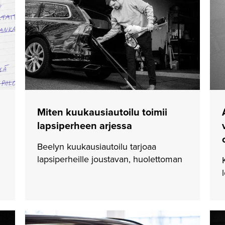
Miten kuukausiautoilu toimii
lapsiperheen arjessa
Beelyn kuukausiautoilu tarjoaa
lapsiperheille joustavan, huolettoman
ja kustannustehokkaan vaihtoehdon
liikkumiseen.